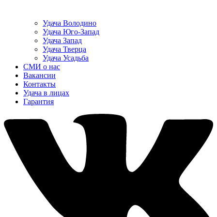
Удача Володино
Удача Юго-Запад
Удача Запад
Удача Тверца
Удача Усадьба
СМИ о нас
Вакансии
Контакты
Удача в лицах
Гарантия